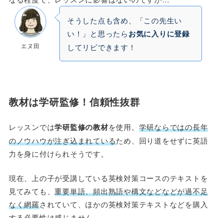
そうした点も含め、「この先生い
い！」と思ったら
お気に入りに登録
エヌ田
してリピできます！
教材は学研監修！信頼性抜群
レッスンでは
学研監修の教材
を使用。
学研ならではの長年
のノウハウが注ぎ込まれている
ため、回り道をせずに英語
力を身に付けられそうです。
現在、上の子が受講している英検対策コースのテキストを
見てみても、
重要単語、頻出熟語や構文などなどが過不足
なく網羅
されていて、ほかの英検対策テキストなどを購入
する必要性は感じません。