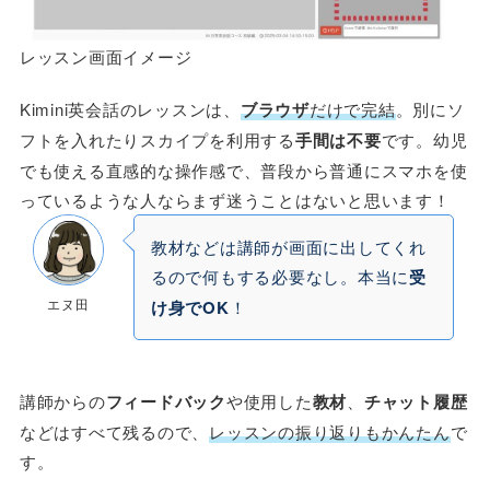
レッスン画面イメージ
Kimini英会話のレッスンは、
ブラウザ
だけで完結
。別にソ
フトを入れたりスカイプを利用する
手間は不要
です。幼児
でも使える直感的な操作感で、普段から普通にスマホを使
っているような人ならまず迷うことはないと思います！
教材などは講師が画面に出してくれ
るので何もする必要なし。本当に
受
エヌ田
け身でOK
！
講師からの
フィードバック
や使用した
教材
、
チャット履歴
などはすべて残るので、
レッスンの振り返りもかんたん
で
す。