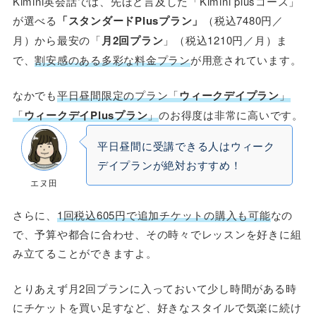
Kimini英会話では、先ほど言及した「Kimini plusコース」
が選べる
「スタンダードPlusプラン」
（税込7480円／
月）から最安の「
月2回プラン
」（税込1210円／月）ま
で、
割安感のある多彩な料金プラン
が用意されています。
なかでも
平日昼間限定のプラン「
ウィークデイプラン
」
「
ウィークデイPlusプラン
」
のお得度は非常に高いです。
平日昼間に受講できる人はウィーク
デイプランが絶対おすすめ！
エヌ田
さらに、
1回税込605円で追加チケットの購入も可能
なの
で、予算や都合に合わせ、その時々でレッスンを好きに組
み立てることができますよ。
とりあえず月2回プランに入っておいて少し時間がある時
にチケットを買い足すなど、好きなスタイルで気楽に続け