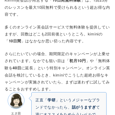
「10日間無料体験
のレッスンを最大10回無料で受けられるという超お得な内
容です。
多くのオンライン英会話サービスで無料体験を提供してい
ますが、回数はどこも2回前後というところ。kiminiの
「
10日間
」はなかなか思い切った内容です。
さらにたいていの場合、期間限定のキャンペーンが上乗せ
されています。なかでも狙い目は「
初月10円
」や「無料体
験を
40日
に延長」という特別キャンペーン。オンライン英
会話を検討しているとき、kiminiでこうした超絶お得なキ
ャンペーンが実施されていたら、まずは迷わずに試してみ
ることをおすすめします。
正直「
学研
」というメジャーなブラ
ンドでなかったら、
話がうますぎ
て
エヌ田
逆にオススメをためらうレベルで