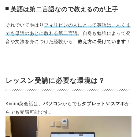
英語は第二言語なので教えるのが上手
それでいてやはり
フィリピンの人にとって英語は、あくま
でも母語のあとに教わる第二言語
。自身も勉強によって発
音や文法を身につけた経験から、
教え方に長けています
！
レッスン受講に必要な環境は？
Kimini英会話は、
パソコン
からでも
タブレット
や
スマホ
か
らでも受講可能です。